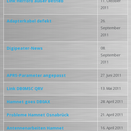
Link Herford außer Betrieb
11. Oktober
2011
Adapterkabel defekt
26.
September
2011
Digipeater-News
08.
September
2011
APRS-Parameter angepasst
27. Juni 2011
Link DB0MSC QRV
13. Mai 2011
Hamnet goes DB0AX
28. April 2011
Probleme Hamnet Osnabrück
21. April 2011
Antennenarbeiten Hamnet
16. April 2011