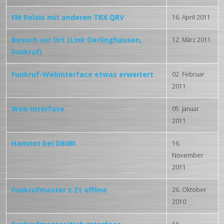
FM Relais mit anderen TRX QRV
16. April 2011
Besuch vor Ort (Link Oerlinghausen,
12. März 2011
Funkruf)
Funkruf-Webinterface etwas erweitert
02. Februar
2011
Web-Interface
05. Januar
2011
Hamnet bei DB0BI
16.
November
2011
Funkrufmaster z.Zt offline
26. Oktober
2010