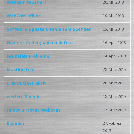
Webcam repariert
20. Mai 2013
WebCam offline
10. Mai 2013
Software-Update und weitere Spenden
05. Mai 2013
Hamnet Oerlinghausen defekt
16. April 2013
FM-Relais Probleme
04. April 2013
Mastkosten
28. März 2013
Link DB0HAT aktiv
28. März 2013
weitere Spende
18. März 2013
Happy Birthday Webcam
02. März 2013
Spenden
27. Februar
2013