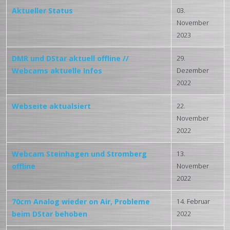
Aktueller Status
03.
November
2023
DMR und DStar aktuell offline //
29.
Webcams aktuelle Infos
Dezember
2022
Webseite aktualsiert
22.
November
2022
Webcam Steinhagen und Stromberg
13.
offline
November
2022
70cm Analog wieder on Air, Probleme
14. Februar
beim DStar behoben
2022