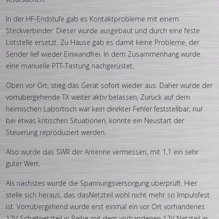
In der HF-Endstufe gab es Kontaktprobleme mit einem
Steckverbinder. Dieser wurde ausgebaut und durch eine feste
Lötstelle ersetzt. Zu Hause gab es damit keine Probleme, der
Sender lief wieder Einwandfrei. In dem Zusammenhang wurde
eine manuelle PTT-Tastung nachgerüstet.
Oben vor Ort, stieg das Gerät sofort wieder aus. Daher wurde der
vorrübergehende TX weiter aktiv belassen, Zurück auf dem
heimischen Labortisch war kein direkter Fehler feststellbar, nur
bei etwas kritischen Situationen, konnte ein Neustart der
Steuerung reproduziert werden.
Also wurde das SWR der Antenne vermessen, mit 1,1 ein sehr
guter Wert.
Als nächstes wurde die Spannungsversorgung überprüft. Hier
stelle sich heraus, das dasNetzteil wohl nicht mehr so Impulsfest
ist. Vorrübergehend wurde erst einmal ein vor Ort vorhandenes
12V-Schaltnetzteil in Reihe mit dem vorhandenen 12V Netzteil in