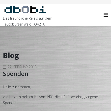
Das freundliche Relais auf dem
Teutoburger Wald JO42FA
Blog
27. FEBRUAR 2013
Spenden
Hallo zusammen,
vor kurzem bekam ich vom N01 die Info über eingegangene
Spenden.