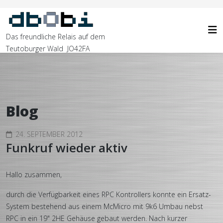
Das freundliche Relais auf dem
Teutoburger Wald JO42FA
Blog
24. SEPTEMBER 2012
Funkruf wieder aktiv
Hallo zusammen,
durch die Verfügbarkeit eines RPC Kontrollers konnte ein Ersatz-
System bestehend aus einem McMicro mit 9k6 Umbau nebst
RPC in ein 19" 2HE Gehäuse gebaut werden. Nach kurzer