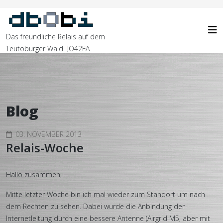
Das freundliche Relais auf dem
Teutoburger Wald JO42FA
Blog
03. NOVEMBER 2013
Relais-Woche
Hallo zusammen,
Mitte letzter Woche bin ich mal wieder zum Standort um nach
dem Rechten zu sehen. Dabei wurde die Anbindung der
Internetleitung durch eine bessere Antenne (Airgrid M5, aber mit