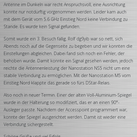
Antenne im Dunkeln war recht Anspruchsvoll, eine Ausrichtung
konnte nur notdürftig vorgenommen werden. Leider kam auch
mit dem Gerät vom 5.6 GHz Einstieg Nord keine Verbindung zu
Stande. Es wurde kein Signal gefunden.
Somit wurde ein 3. Besuch fällig. Rolf dg9yib war so nett, sich
Abends noch auf die Gegenseite zu begeben und wir konnten die
Einstellungen abgleichen. Dabei fand sich noch ein Fehler, der
behoben wurde. Damit konnte ein Signal gesehen werden, jedoch
reichte die Antennenleistung der Nanostation NS5 nicht um eine
stabile Verbindung zu ermöglichen. Mit der Nanostation M5 vom
Einstieg Nord klappte das gerade so fürs DStar-Relais.
Also noch in neuer Termin. Einer der alten Voll-Aluminium-Spiegel
wurde in der Halterung so modifiziert, das er an einen 90°-
Ausleger passte. Nachdem der Accesspoint programmiert war,
konnte der Spiegel ausgerichtet werden. Damit ist wieder eine
Verbindung sichergestellt.
Schöne Grüße und viel Erfolg