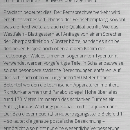
Turm um mehr als 100 Meter überragen wird.
Praktisch bedeutet dies: Der Fernsprechweitverkehr wird
erheblich verbessert, ebenso der Fernsehempfang, sowohl
was die Reichweite als auch die Qualität betrifft. Wie das
Westfalen - Blatt gestern auf Anfrage von einem Sprecher
der Oberpostdirektion Münster hörte, handelt es sich bei
den neuen Projekt hoch oben auf dem Kamm des
Teutoburger Waldes um einen sogenannten Typenturm.
Verwendet werden vorgefertigte Teile, in Schalenbauweise,
so das besondere statische Berechnungen entfallen. Auf
den sich nach oben verjüngenden 150 Meter hohen
Betonteil werden die technischen Apparaturen montiert:
Richtfunkantennen und Parabolspiegel. Höhe über alles:
rund 170 Meter.
Im inneren des schlanken Turmes ein
Aufzug für das Wartungspersonal – nicht für jedermann.
Der Bau dieser neuen ,,Funkübertragungsstelle Bielefeld 1“
– so lautet die genaue postalische Bezeichnung –
ermöglicht also nicht nur eine wesentliche Verbesserung