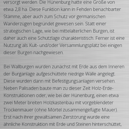
versorgt werden. Die Hünenburg hatte eine Größe von
etwa 2,8 ha. Diese Funktion kann in Fehden benachbarter
Stämme, aber auch zum Schutz vor germanischen
Wanderzügen begründet gewesen sein. Statt einer
strategischen Lage, wie bei mittelalterlichen Burgen, ist
daher auch eine Schutzlage charakteristisch. Ferner ist eine
Nutzung als Kult- und/oder Versammlungsplatz bei einigen
dieser Burgen nachgewiesen.
Bei Wallburgen wurden zunächst mit Erde aus dem Inneren
der Burg­anlage auf­geschüt­tete niedrige Wälle angelegt.
Diese wurden dann mit Befes­tigungs­anlagen versehen.
Neben Pali­saden baute man zu dieser Zeit Holz-Erde-
Konstruk­tionen oder, wie bei der Hünenburg, einen etwa
zwei Meter breiten Holz­kasten­bau mit vorgeblen­deter
Trocken­mauer (ohne Mörtel zusammen­gefügte Mauer).
Erst nach ihrer gewalt­samen Zerstörung wurde eine
ähnliche Konstruk­tion mit Erde und Steinen hinter­schüttet,