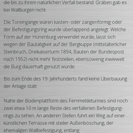
die bis zu ihrem natür­lichen Verfall bestand. Gräben gab es
bei Wall­burgen nicht.
Die Tor­ein­gänge waren kasten- oder zangen­förmig oder
der Befes­tigungs­ring wurde über­lappend angelegt. Welche
Form auf der Hünen­burg verwendet wurde, lässt sich
wegen der Bau­tätig­keit auf der Berg­kuppe (mittel­alter­licher
Stein­bruch, Drei­kaiser­turm 1894, Bauten der Bundes­post
nach 1952) nicht mehr fest­stellen, ebenso­wenig inwie­weit
die Burg dauer­haft genutzt wurde.
Bis zum Ende des 19. Jahrhunderts fand keine Über­bauung
der Anlage statt.
Nahe der Boden­platt­form des Fern­melde­turmes sind noch
zwei etwa 10 m lange Reste des verfal­lenen Befes­tigung­
rings zu sehen. An anderen Stellen führt ein Weg auf einer
künst­lichen Terrasse mit steiler Außen­böschung, der
ehema­ligen Wall­befes­tigung, entlang.