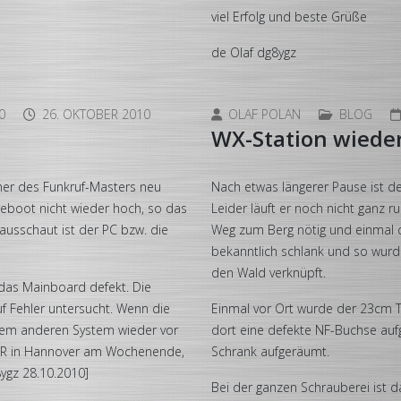
viel Erfolg und beste Grüße
de Olaf dg8ygz
0
26. OKTOBER 2010
OLAF POLAN
BLOG
WX-Station wieder
ner des Funkruf-Masters neu
Nach etwas längerer Pause ist der
eboot nicht wieder hoch, so das
Leider läuft er noch nicht ganz r
 ausschaut ist der PC bzw. die
Weg zum Berg nötig und einmal d
bekanntlich schlank und so wurd
den Wald verknüpft.
t das Mainboard defekt. Die
uf Fehler untersucht. Wenn die
Einmal vor Ort wurde der 23cm Te
einem anderen System wieder vor
dort eine defekte NF-Buchse auf
er IR in Hannover am Wochenende,
Schrank aufgeräumt.
8ygz 28.10.2010]
Bei der ganzen Schrauberei ist d