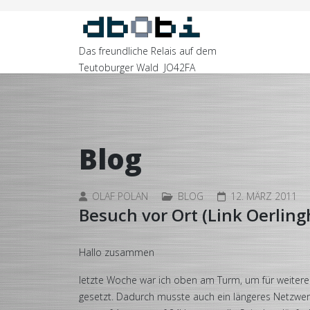
Das freundliche Relais auf dem
Teutoburger Wald JO42FA
Blog
OLAF POLAN
BLOG
12. MÄRZ 2011
Besuch vor Ort (Link Oerlin
Hallo zusammen
letzte Woche war ich oben am Turm, um für weitere 
gesetzt. Dadurch musste auch ein längeres Netzwe