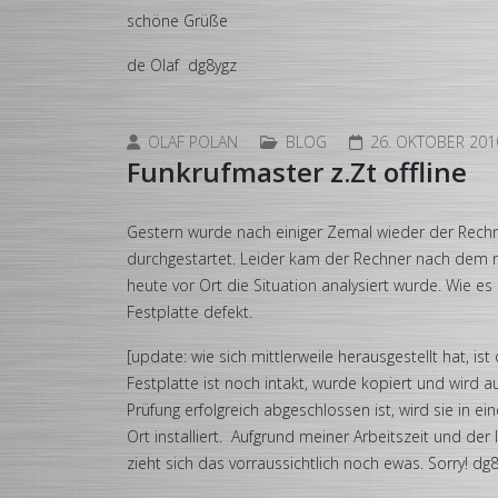
schöne Grüße
de Olaf dg8ygz
OLAF POLAN
BLOG
26. OKTOBER 201
Funkrufmaster z.Zt offline
Gestern wurde nach einiger Zemal wieder der Rech
durchgestartet. Leider kam der Rechner nach dem r
heute vor Ort die Situation analysiert wurde. Wie es
Festplatte defekt.
[update: wie sich mittlerweile herausgestellt hat, is
Festplatte ist noch intakt, wurde kopiert und wird a
Prüfung erfolgreich abgeschlossen ist, wird sie in 
Ort installiert. Aufgrund meiner Arbeitszeit und d
zieht sich das vorraussichtlich noch ewas. Sorry! dg