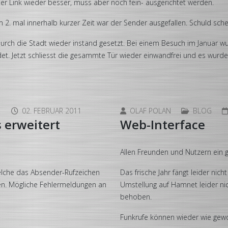
der Link wieder besser, muss aber noch fein- ausgerichtet werden.
 mal innerhalb kurzer Zeit war der Sender ausgefallen. Schuld schein
urch die Stadt wieder instand gesetzt. Bei einem Besuch im Januar wu
t. Jetzt schliesst die gesammte Tür wieder einwandfrei und es wurde no
1
02. FEBRUAR 2011
OLAF POLAN
BLOG
 erweitert
Web-Interface
Allen Freunden und Nutzern ein g
elche das Absender-Rufzeichen
Das frische Jahr fängt leider nic
ten. Mögliche Fehlermeldungen an
Umstellung auf Hamnet leider ni
behoben.
Funkrufe können wieder wie gew