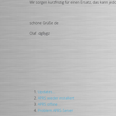
Wir sorgen kurzfristig für einen Ersatz, das kann je
schöne Grüße de
Olaf dg8ygz
Updates....
APRS wieder installiert
APRS offline
Problem APRS-Server