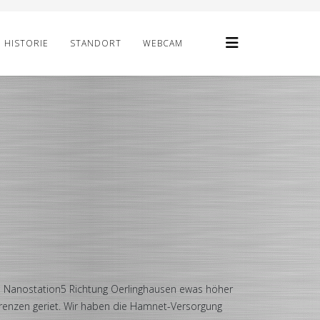
HISTORIE
STANDORT
WEBCAM
die Nanostation5 Richtung Oerlinghausen ewas höher
renzen geriet. Wir haben die Hamnet-Versorgung