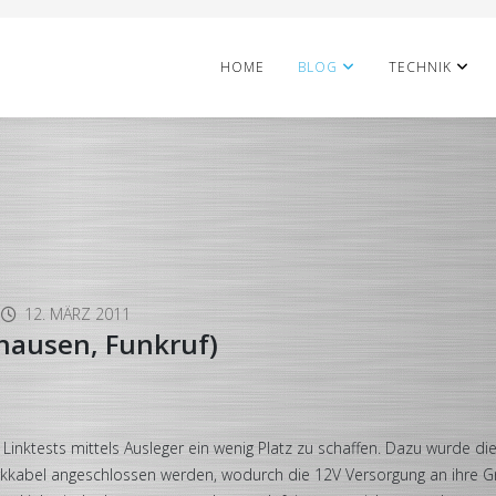
HOME
BLOG
TECHNIK
12. MÄRZ 2011
ghausen, Funkruf)
Linktests mittels Ausleger ein wenig Platz zu schaffen. Dazu wurde 
rkkabel angeschlossen werden, wodurch die 12V Versorgung an ihre G