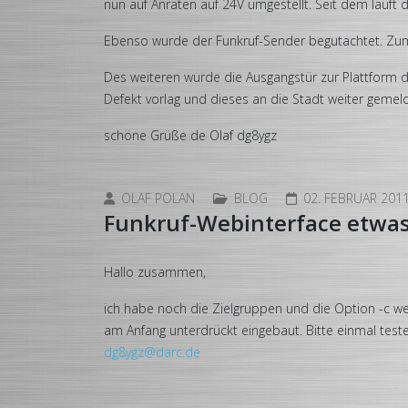
nun auf Anraten auf 24V umgestellt. Seit dem läuft 
Ebenso wurde der Funkruf-Sender begutachtet. Zum 2.
Des weiteren wurde die Ausgangstür zur Plattform d
Defekt vorlag und dieses an die Stadt weiter gemelde
schöne Grüße de Olaf dg8ygz
OLAF POLAN
BLOG
02. FEBRUAR 201
Funkruf-Webinterface etwas
Hallo zusammen,
ich habe noch die Zielgruppen und die Option -c w
am Anfang unterdrückt eingebaut. Bitte einmal tes
dg8ygz@darc.de