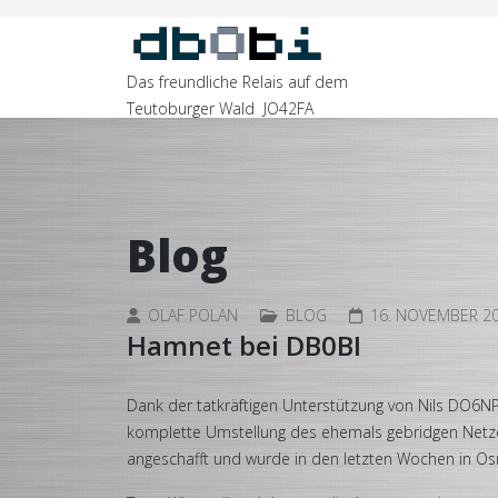
Das freundliche Relais auf dem
Teutoburger Wald JO42FA
Blog
OLAF POLAN
BLOG
16. NOVEMBER 2
Hamnet bei DB0BI
Dank der tatkräftigen Unterstützung von Nils DO6N
komplette Umstellung des ehemals gebridgen Netze
angeschafft und wurde in den letzten Wochen in Osn