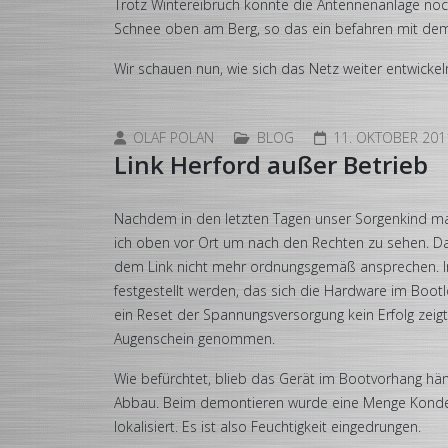
Trotz Wintereibruch konnte die Antennenanlage noc
Schnee oben am Berg, so das ein befahren mit dem 
Wir schauen nun, wie sich das Netz weiter entwickel
OLAF POLAN
BLOG
11. OKTOBER 201
Link Herford außer Betrieb
Nachdem in den letzten Tagen unser Sorgenkind m
ich oben vor Ort um nach den Rechten zu sehen. Dab
dem Link nicht mehr ordnungsgemäß ansprechen. 
festgestellt werden, das sich die Hardware im Bo
ein Reset der Spannungsversorgung kein Erfolg zeig
Augenschein genommen.
Wie befürchtet, blieb das Gerät im Bootvorhang hän
Abbau. Beim demontieren wurde eine Menge Kond
lokalisiert. Es ist also Feuchtigkeit eingedrungen.