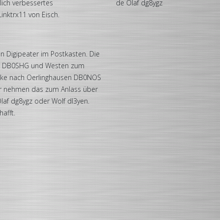
lich verbessertes
de Olaf dg8ygz
inktrx11 von Eisch.
n Digipeater im Postkasten. Die
rm DB0SHG und Westen zum
cke nach Oerlinghausen DB0NOS
 Wir nehmen das zum Anlass über
laf dg8ygz oder Wolf dl3yen.
afft.