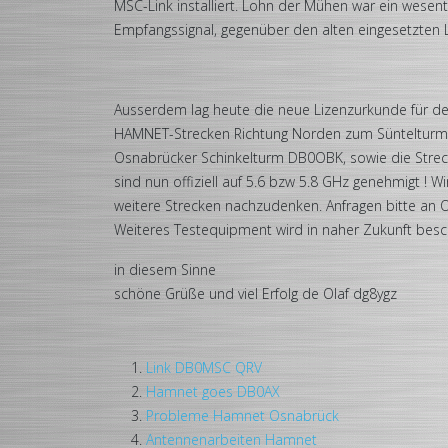
MSC-Link installiert. Lohn der Mühen war ein wesent
Empfangssignal, gegenüber den alten eingesetzten L
Ausserdem lag heute die neue Lizenzurkunde für de
HAMNET-Strecken Richtung Norden zum Sünteltu
Osnabrücker Schinkelturm DB0OBK, sowie die Stre
sind nun offiziell auf 5.6 bzw 5.8 GHz genehmigt !
weitere Strecken nachzudenken. Anfragen bitte an O
Weiteres Testequipment wird in naher Zukunft besch
in diesem Sinne
schöne Grüße und viel Erfolg de Olaf dg8ygz
Link DB0MSC QRV
Hamnet goes DB0AX
Probleme Hamnet Osnabrück
Antennenarbeiten Hamnet