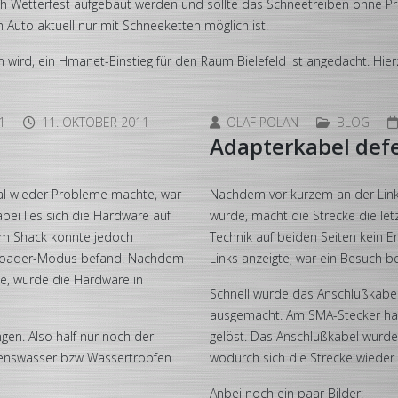
h Wetterfest aufgebaut werden und sollte das Schneetreiben ohne Pr
Auto aktuell nur mit Schneeketten möglich ist.
n wird, ein Hmanet-Einstieg für den Raum Bielefeld ist angedacht. Hi
1
11. OKTOBER 2011
OLAF POLAN
BLOG
Adapterkabel def
al wieder Probleme machte, war
Nachdem vor kurzem an der Linka
ei lies sich die Hardware auf
wurde, macht die Strecke die le
Im Shack konnte jedoch
Technik auf beiden Seiten kein Er
otloader-Modus befand. Nachdem
Links anzeigte, war ein Besuch b
te, wurde die Hardware in
Schnell wurde das Anschlußkabel
ausgemacht. Am SMA-Stecker hat 
gen. Also half nur noch der
gelöst. Das Anschlußkabel wurde
enswasser bzw Wassertropfen
wodurch sich die Strecke wieder
Anbei noch ein paar Bilder: