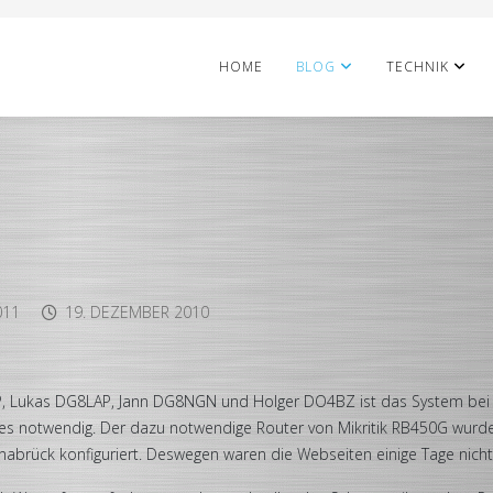
HOME
BLOG
TECHNIK
011
19. DEZEMBER 2010
P, Lukas DG8LAP, Jann DG8NGN und Holger DO4BZ ist das System bei D
s notwendig. Der dazu notwendige Router von Mikritik RB450G wurd
abrück konfiguriert. Deswegen waren die Webseiten einige Tage nicht