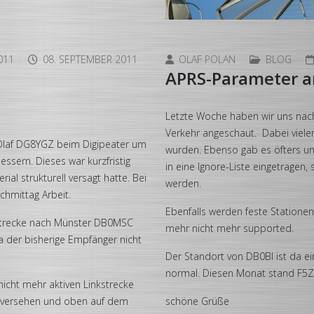
011
08. SEPTEMBER 2011
OLAF POLAN
BLOG
APRS-Parameter a
Letzte Woche haben wir uns nach
Verkehr angeschaut. Dabei vielen
Olaf DG8YGZ beim Digipeater um
wurden. Ebenso gab es öfters un
ssern. Dieses war kurzfristig
in eine Ignore-Liste eingetragen
al strukturell versagt hatte. Bei
werden.
chmittag Arbeit.
Ebenfalls werden feste Statione
 Strecke nach Münster DB0MSC
mehr nicht mehr supported.
a der bisherige Empfänger nicht
Der Standort von DB0BI ist da ei
normal. Diesen Monat stand F5ZO
nicht mehr aktiven Linkstrecke
 versehen und oben auf dem
schöne Grüße