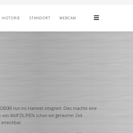
HISTORIE
STANDORT
WEBCAM
B0BI nun ins Hamnet integriert. Dies machte eine
e von Wolf DL3YEN schon vor geraumer Zeit
 erreichbar.