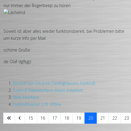
nur immer der Rogerbeep zu hören
.
Soweit ist aber alles wieder funktionsbereit, bei Problemen bitte
um kurze Info per Mail
schöne Grüße
de Olaf dg8ygz
Besuch vor Ort (Link Oerlinghausen, Funkruf)
Funkruf-Webinterface etwas erweitert
Web-Interface
Funkrufmaster z.Zt offline
15
16
17
18
19
20
21
22
23