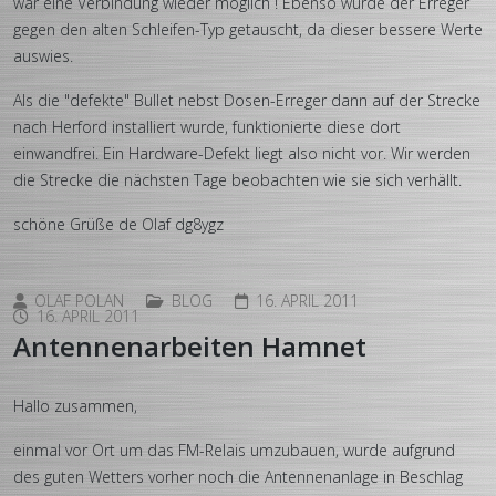
war eine Verbindung wieder möglich ! Ebenso wurde der Erreger
gegen den alten Schleifen-Typ getauscht, da dieser bessere Werte
auswies.
Als die "defekte" Bullet nebst Dosen-Erreger dann auf der Strecke
nach Herford installiert wurde, funktionierte diese dort
einwandfrei. Ein Hardware-Defekt liegt also nicht vor. Wir werden
die Strecke die nächsten Tage beobachten wie sie sich verhällt.
schöne Grüße de Olaf dg8ygz
OLAF POLAN
BLOG
16. APRIL 2011
16. APRIL 2011
Antennenarbeiten Hamnet
Hallo zusammen,
einmal vor Ort um das FM-Relais umzubauen, wurde aufgrund
des guten Wetters vorher noch die Antennenanlage in Beschlag