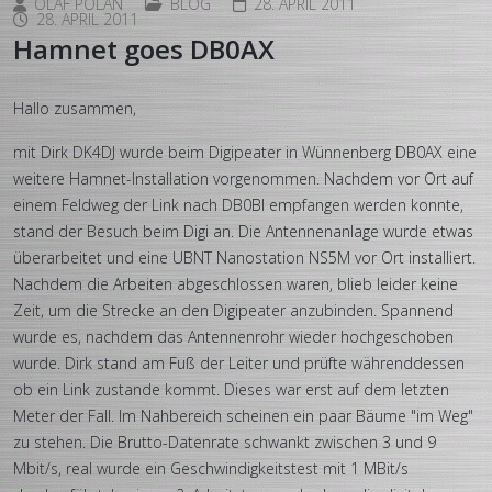
OLAF POLAN
BLOG
28. APRIL 2011
28. APRIL 2011
Hamnet goes DB0AX
Hallo zusammen,
mit Dirk DK4DJ wurde beim Digipeater in Wünnenberg DB0AX eine
weitere Hamnet-Installation vorgenommen. Nachdem vor Ort auf
einem Feldweg der Link nach DB0BI empfangen werden konnte,
stand der Besuch beim Digi an. Die Antennenanlage wurde etwas
überarbeitet und eine UBNT Nanostation NS5M vor Ort installiert.
Nachdem die Arbeiten abgeschlossen waren, blieb leider keine
Zeit, um die Strecke an den Digipeater anzubinden. Spannend
wurde es, nachdem das Antennenrohr wieder hochgeschoben
wurde. Dirk stand am Fuß der Leiter und prüfte währenddessen
ob ein Link zustande kommt. Dieses war erst auf dem letzten
Meter der Fall. Im Nahbereich scheinen ein paar Bäume "im Weg"
zu stehen. Die Brutto-Datenrate schwankt zwischen 3 und 9
Mbit/s, real wurde ein Geschwindigkeitstest mit 1 MBit/s