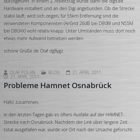
durchgeführt. In einem 2. Arbeitstag wurde dann die digitale
Hardware installiert und an den Digi angebunden. Ob die Strecke
stabil läuft, wird sich zeigen, für 55km Entfernung sind die
verwendeten Komponennten (AirGrid 26dB bei DB0BI und NS5M
bei DB0AX) wohl relativ knapp. Unter Umständen muss dort noch
etwas mehr Aufwand betrieben werden.
schöne Grüße de Olaf dg8ygz
OLAF POLAN
BLOG
21. APRIL 2011
21. APRIL 2011
Probleme Hamnet Osnabrück
Hallo zusammen,
in den letzten Tagen gab es öfters Ausfälle auf der HAMNET-
Strecke nach Osnabrück. Nachdem der Link über längere Zeit
total ausgefallen war, wurde vor Ort nach der Ursache geforscht.