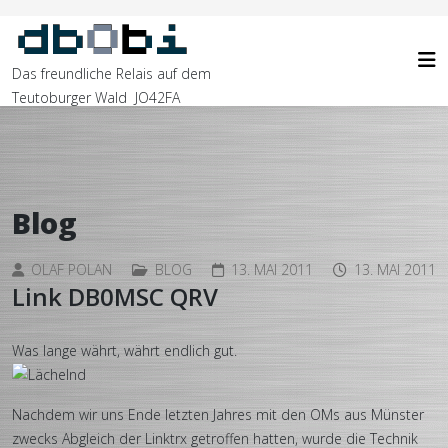
Das freundliche Relais auf dem
Teutoburger Wald JO42FA
Blog
OLAF POLAN
BLOG
13. MAI 2011
13. MAI 2011
Link DB0MSC QRV
Was lange währt, währt endlich gut.
Nachdem wir uns Ende letzten Jahres mit den OMs aus Münster
zwecks Abgleich der Linktrx getroffen hatten, wurde die Technik