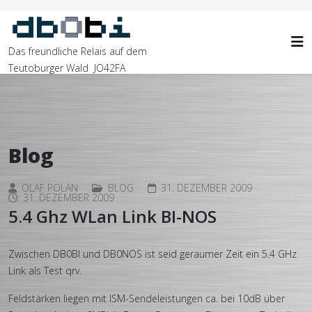
Das freundliche Relais auf dem
Teutoburger Wald JO42FA
Blog
OLAF POLAN
BLOG
31. DEZEMBER 2009
31. DEZEMBER 2009
5.4 Ghz WLan Link BI-NOS
Zwischen DB0BI und DB0NOS ist seid geraumer Zeit ein 5.4 GHz
Link als Test qrv.
Feldstärken liegen mit ISM-Sendeleistungen ca. bei 10dB über