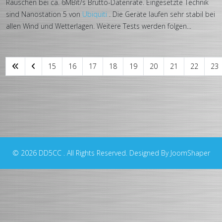
Rauschen bei ca. 6MBit/s Brutto-Datenrate. Eingesetzte Technik
sind Nanostation 5 von
Ubiquiti
. Die Geräte laufen sehr stabil bei
allen Wind und Wetterlagen. Weitere Tests werden folgen...
15
16
17
18
19
20
21
22
23
© 2026 DD5CC . All Rights Reserved. Designed By JoomShaper