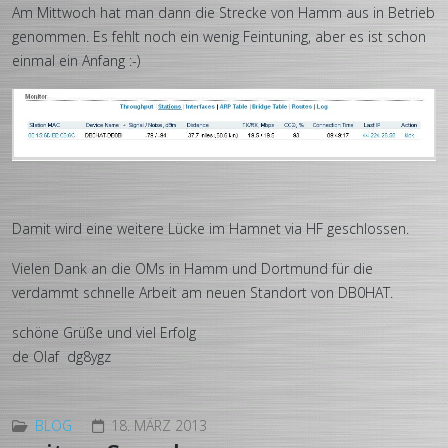
Am Mittwoch hat man dann die Strecke von Hamm aus in Betrieb
genommen. Es fehlt noch ein wenig Feintuning, aber es ist schon
einmal ein Anfang :-)
Damit wird eine weitere Lücke im Hamnet via HF geschlossen.
Vielen Dank an die OMs in Hamm und Dortmund für die
verdammt schnelle Arbeit am neuen Standort von DB0HAT.
schöne Grüße und viel Erfolg
de Olaf dg8ygz
BLOG
18. MÄRZ 2013