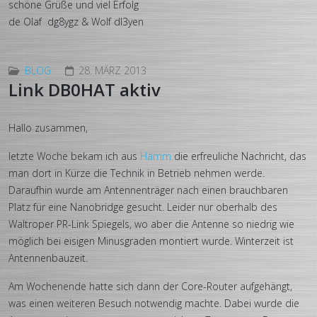
schöne Grüße und viel Erfolg
de Olaf dg8ygz & Wolf dl3yen
BLOG
28. MÄRZ 2013
Link DB0HAT aktiv
Hallo zusammen,
letzte Woche bekam ich aus
Hamm
die erfreuliche Nachricht, das
man dort in Kürze die Technik in Betrieb nehmen werde.
Daraufhin wurde am Antennenträger nach einen brauchbaren
Platz für eine Nanobridge gesucht. Leider nur oberhalb des
Waltroper PR-Link Spiegels, wo aber die Antenne so niedrig wie
möglich bei eisigen Minusgraden montiert wurde. Winterzeit ist
Antennenbauzeit.
Am Wochenende hatte sich dann der Core-Router aufgehängt,
was einen weiteren Besuch notwendig machte. Dabei wurde die