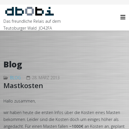
Das freundliche Relais auf dem
Teutoburger Wald JO42FA
Blog
BLOG
28. MÄRZ 2013
Mastkosten
Hallo zusammen,
wir haben heute die ersten Infos über die Kosten eines Masten
bekommen. Leider sind die Kosten doch um einiges höher als
angedacht. Für einen Masten fallen
~1000€
an Kosten an, geplant