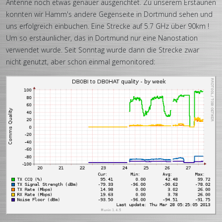
Antenne noch etwas genauer ausgerichtet. Zu unserem Erstaunen
konnten wir Hamm's andere Gegenseite in Dortmund sehen und
uns erfolgreich einbuchen. Eine Strecke auf 5.7 GHz über 90km !
Um so erstaunlicher, das in Dortmund nur eine Nanostation
verwendet wurde. Seit Sonntag wurde dann die Strecke zwar
nicht genutzt, aber schon einmal gemonitored: